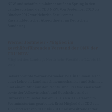
NRW und schaffte ein Jahr darauf den Sprung in den
Landesvorstand der CDU NRW. Von September 2013 bis
Oktober 2017 war Heinrich Zertik erster
Russlanddeutscher Abgeordneter im Deutschen
Bundestag.
Werner Jostmeier - Mitglied im
geschäftsführenden Vorstand der OMV der
CDU N
RW
Mitglied des Landtags Nordrhein-Westfalen (12. bis 16.
WP)
Geboren wurde Werner Jostmeier 1950 in Dülmen. Nach
einer Lehre als Landmaschinenmechaniker und Schmied
und einem Studium der Rechts- und Staatswissenschaft
sowie der Volkswirtschaft und Geschichte an der
Universität Münster. hat er u.a. als NATO-Referent im
Postministerium gearbeitet. Er ist Mitglied der CDU seit
1972 und war von 2003 bis 2011 Kreisvorsitzender der