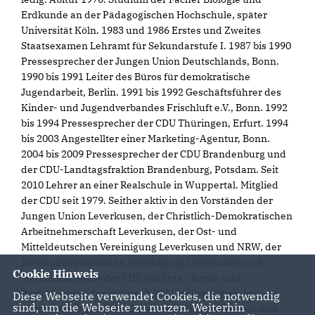
Erdkunde an der Pädagogischen Hochschule, später
Universität Köln. 1983 und 1986 Erstes und Zweites
Staatsexamen Lehramt für Sekundarstufe I. 1987 bis 1990
Pressesprecher der Jungen Union Deutschlands, Bonn.
1990 bis 1991 Leiter des Büros für demokratische
Jugendarbeit, Berlin. 1991 bis 1992 Geschäftsführer des
Kinder- und Jugendverbandes Frischluft e.V., Bonn. 1992
bis 1994 Pressesprecher der CDU Thüringen, Erfurt. 1994
bis 2003 Angestellter einer Marketing-Agentur, Bonn.
2004 bis 2009 Pressesprecher der CDU Brandenburg und
der CDU-Landtagsfraktion Brandenburg, Potsdam. Seit
2010 Lehrer an einer Realschule in Wuppertal. Mitglied
der CDU seit 1979. Seither aktiv in den Vorständen der
Jungen Union Leverkusen, der Christlich-Demokratischen
Arbeitnehmerschaft Leverkusen, der Ost- und
Mitteldeutschen Vereinigung Leverkusen und NRW, der
Kommunalpolitischen Vereinigung Leverkusen und
Cookie Hinweis
Mittelrhein sowie der CDU auf Orts-, Kreis- und
Bezirksebene, darunter seit 2011 stellvertretender
Diese Webseite verwendet Cookies, die notwendig
sind, um die Webseite zu nutzen. Weiterhin
Vorsitzender des CDU-Kreisverbandes Leverkusen und