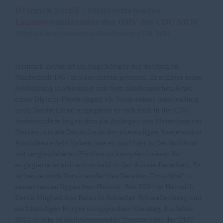
Heinrich Zertik - Stellvertretender
Landesvorsitzender der OMV der CDU NRW
Mitglied des Deutschen Bundestages (18. WP)
Heinrich Zertik ist als Angehöriger der deutschen
Minderheit 1957 in Kasachstan geboren. Er schloss seine
Ausbildung in Russland mit dem akademischen Grad
eines Diplom-Psychologen ab. Nach seiner Aussiedlung
nach Deutschland engagierte er sich früh in der CDU.
Insbesondere liegen ihm die Anliegen von Menschen am
Herzen, die als Deutsche in der ehemaligen Sowjetunion
Ähnliches erlebt haben, wie er, und hier in Deutschland
mit vergleichbaren Hürden zu kämpfen haben. So
engagierte er sich schon bald in der Aussiedlerarbeit. Er
ist heute noch Vorsitzender des Vereins „Druschba“ in
seiner neuen lippischen Heimat. Seit 2004 ist Heinrich
Zertik Mitglied des Rates in Schieder-Schwallenberg und
sachkundiger Bürger im lippischen Kreistag. Im Jahre
2011 wurde er stellvertretender Vorsitzender der OMV