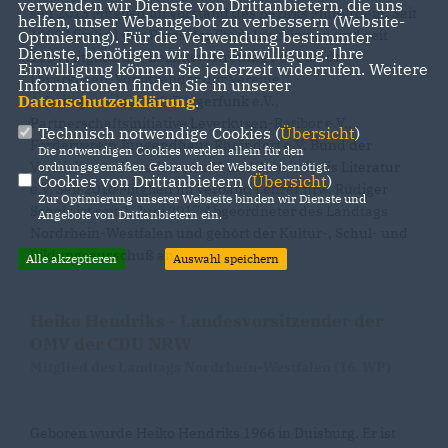
verwenden wir Dienste von Drittanbietern, die uns
seit 2013 Mitglied im Vorstand des Bezirks Mittelrhein. Seit
helfen, unser Webangebot zu verbessern (Website-
1999 Mitglied des Rates der Stadt Leverkusen und seit
Optmierung). Für die Verwendung bestimmter
Dienste, benötigen wir Ihre Einwilligung. Ihre
2014 Mitglied der Bezirksvertretung I der Stadt
Einwilligung können Sie jederzeit widerrufen. Weitere
Leverkusen. Vorsitzender der Vereine
Informationen finden Sie in unserer
Datenschutzerklärung
.
Arbeitsgemeinschaft Bürgerfunk e.V.,
Partnerschaftsinitiative Leverkusen-Ratibor e.V.,
Technisch notwendige Cookies (
Übersicht
)
Förderverein Jungendhaus Rheindorf e.V. Bund der
Die notwendigen Cookies werden allein für den
Vertriebenen Leverkusen e.V. und Arbeitskreis Literatur
ordnungsgemäßen Gebrauch der Webseite benötigt.
Cookies von Drittanbietern (
Übersicht
)
e.V. Seit 2010 Mitglied im Verband Lehrer nrw. Rüdiger
Zur Optimierung unserer Webseite binden wir Dienste und
Scholz ist seit 1. Juni 2017 Abgeordneter des Landtags
Angebote von Drittanbietern ein.
Nordrhein-Westfalen und gehört der Kultur-, Schul- und
Bildungsausschuß an.
Alle akzeptieren
Auswahl speichern
Heiko Hendriks - Landesvorsitzender der
OMV der CDU NRW
Mitglied des Landtags Nordrhein-Westfalen (16. WP)
Geboren wurde Heiko Hendriks 1966 in Duisburg. Er ist