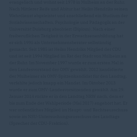
evangelisch und wohnt seit 1978 in Mülheim an der Ruhr.
Nach Mittlerer Reife und Abitur hat Heiko Hendriks seinen
Wehrdienst abgeleistet und anschließend ein Studium der
Sozialwissenschaften, Psychologie und Pädagogik an der
Universität Duisburg absolviert (Diplom). Nach einer
freiberuflichen Tätigkeit in der Erwachsenenbildung hat
er sich 1995 als Unternehmensberater selbständig
gemacht. Seit 1985 ist Heiko Hendriks Mitglied der CDU
und ist seit 1994 Mitglied im Rat der Stadt von Mülheim an
der Ruhr. Im November 1997 wurde er zum ersten Mal in
den Landesvorstand der OMV gewählt. 2012 kandidierte
der Mülheimer als OMV-Spitzenkandidat für den Landtag,
verfehlte jedoch knapp ein Mandat. Im Oktober 2013
wurde er zum OMV-Landesvorsitzenden gewählt. Am 29.
Januar 2014 rückte er in den Landtag NRW nach, dem er
bis zum Ende der Wahlperiode (Mai 2017) angehört hat. Er
war ordentliches Mitglied im Haupt- und Rechtsausschuss
sowie im NSU-Untersuchungsausschuss des Landtags
(Sprecher der CDU-Fraktion).