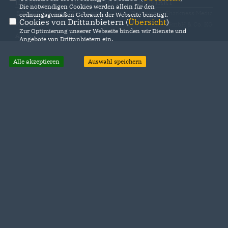
IMPRESSUM
DATENSCHUTZ
KONTAKT
Die notwendigen Cookies werden allein für den
@2026 UdVA der CDU Nordrhein-
Realisation: Sharkness Media
ordnungsgemäßen Gebrauch der Webseite benötigt.
Cookies von Drittanbietern (
Übersicht
)
Westfalen
GmbH & Co. KG
Zur Optimierung unserer Webseite binden wir Dienste und
Alle Rechte vorbehalten.
Angebote von Drittanbietern ein.
Alle akzeptieren
Auswahl speichern