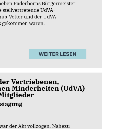
s neben Paderborns Bürgermeister
e stellvertretende UdVA-
nus-Vetter und der UdVA-
ks gekommen waren.
WEITER LESEN
der Vertriebenen,
hen Minderheiten (UdVA)
 Mitglieder
estagung
war der Akt vollzogen. Nahezu