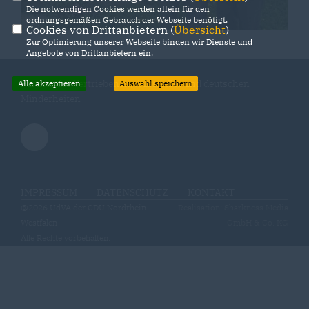
Die notwendigen Cookies werden allein für den
ordnungsgemäßen Gebrauch der Webseite benötigt.
Cookies von Drittanbietern (
Übersicht
)
Zur Optimierung unserer Webseite binden wir Dienste und
Angebote von Drittanbietern ein.
Partner der Vertriebenen, Aussiedler und deutschen
Alle akzeptieren
Auswahl speichern
Minderheiten
IMPRESSUM
DATENSCHUTZ
KONTAKT
@2026 UdVA der CDU Nordrhein-
Realisation: Sharkness Media
Westfalen
GmbH & Co. KG
Alle Rechte vorbehalten.