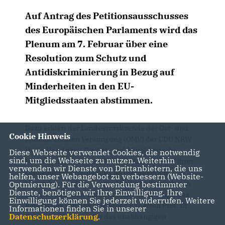
Auf Antrag des Petitionsausschusses
des Europäischen Parlaments wird das
Plenum am 7. Februar über eine
Resolution zum Schutz und
Antidiskriminierung in Bezug auf
Minderheiten in den EU-
Mitgliedsstaaten abstimmen.
Dazu erklärt der Landesvorsitzende der Ost- und
Cookie Hinweis
Mitteldeutschen Vereinigung (OMV) der CDU NRW
Heiko Hendriks: „Die Ost- und Mitteldeutsche
Diese Webseite verwendet Cookies, die notwendig
sind, um die Webseite zu nutzen. Weiterhin
Vereinigung (OMV) der CDU NRW hat sich auf ihrer
verwenden wir Dienste von Drittanbietern, die uns
Landesdelegiertentagung im vergangenen
helfen, unser Webangebot zu verbessern (Website-
November mit dem Thema Minderheitenrechte in
Optmierung). Für die Verwendung bestimmter
Dienste, benötigen wir Ihre Einwilligung. Ihre
der Europäischen Union intensiv beschäftigt. Das
Einwilligung können Sie jederzeit widerrufen. Weitere
Referat des von uns geladenen Experten Prof. Dr.
Informationen finden Sie in unserer
Datenschutzerklärung
.
Oeter, der Vorsitzender des unabhängigen