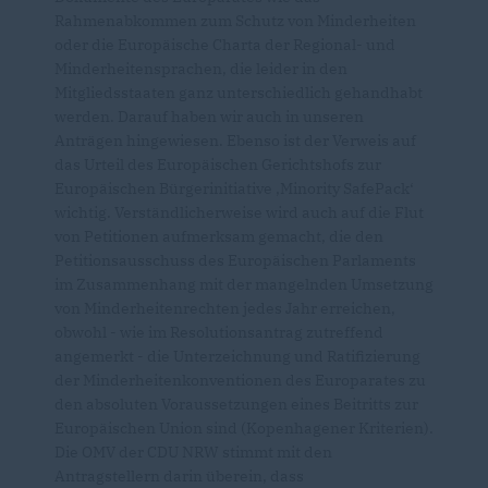
Rahmenabkommen zum Schutz von Minderheiten
oder die Europäische Charta der Regional- und
Minderheitensprachen, die leider in den
Mitgliedsstaaten ganz unterschiedlich gehandhabt
werden. Darauf haben wir auch in unseren
Anträgen hingewiesen. Ebenso ist der Verweis auf
das Urteil des Europäischen Gerichtshofs zur
Europäischen Bürgerinitiative ‚Minority SafePack‘
wichtig. Verständlicherweise wird auch auf die Flut
von Petitionen aufmerksam gemacht, die den
Petitionsausschuss des Europäischen Parlaments
im Zusammenhang mit der mangelnden Umsetzung
von Minderheitenrechten jedes Jahr erreichen,
obwohl - wie im Resolutionsantrag zutreffend
angemerkt - die Unterzeichnung und Ratifizierung
der Minderheitenkonventionen des Europarates zu
den absoluten Voraussetzungen eines Beitritts zur
Europäischen Union sind (Kopenhagener Kriterien).
Die OMV der CDU NRW stimmt mit den
Antragstellern darin überein, dass