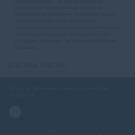
Union vorzubeugen. Vor diesem Hintergrund
werben wir nochmals eindringlich dafür, die
Europäische Bürgerinitiative Minority Safepack zu
unterzeichnen, die wir als OMV ebenfalls
unterstützen. Immerhin sind rund zehn Prozent der
Unionsbürger Angehörige einer nationalen oder
ethnischen Minderheit. Das sind rund 50 Millionen
Menschen!“
31.01.2018, 13:25 Uhr
Partner der Vertriebenen, Aussiedler und deutschen
Minderheiten