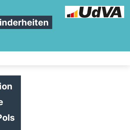
inderheiten
ion
e
Pols