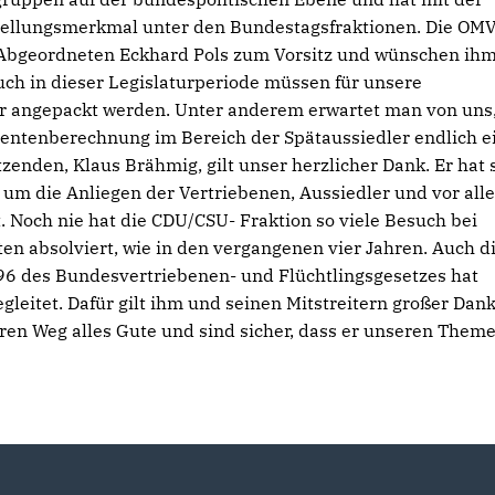
tellungsmerkmal unter den Bundestagsfraktionen. Die OMV
Abgeordneten Eckhard Pols zum Vorsitz und wünschen ihm
uch in dieser Legislaturperiode müssen für unsere
 angepackt werden. Unter anderem erwartet man von uns
 Rentenberechnung im Bereich der Spätaussiedler endlich e
enden, Klaus Brähmig, gilt unser herzlicher Dank. Er hat 
 um die Anliegen der Vertriebenen, Aussiedler und vor all
Noch nie hat die CDU/CSU- Fraktion so viele Besuch bei
n absolviert, wie in den vergangenen vier Jahren. Auch d
6 des Bundesvertriebenen- und Flüchtlingsgesetzes hat
leitet. Dafür gilt ihm und seinen Mitstreitern großer Dank
ren Weg alles Gute und sind sicher, dass er unseren Them