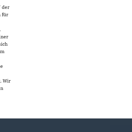
 der
 für
,
iner
sich
em
ie
. Wir
en