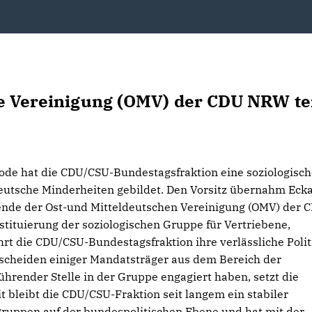
e Vereinigung (OMV) der CDU NRW tei
riode hat die CDU/CSU-Bundestagsfraktion eine soziologisc
deutsche Minderheiten gebildet. Den Vorsitz übernahm Eck
zende der Ost-und Mitteldeutschen Vereinigung (OMV) der 
ituierung der soziologischen Gruppe für Vertriebene,
rt die CDU/CSU-Bundestagsfraktion ihre verlässliche Polit
sscheiden einiger Mandatsträger aus dem Bereich der
führender Stelle in der Gruppe engagiert haben, setzt die
it bleibt die CDU/CSU-Fraktion seit langem ein stabiler
gruppen auf der bundespolitischen Ebene und hat mit der