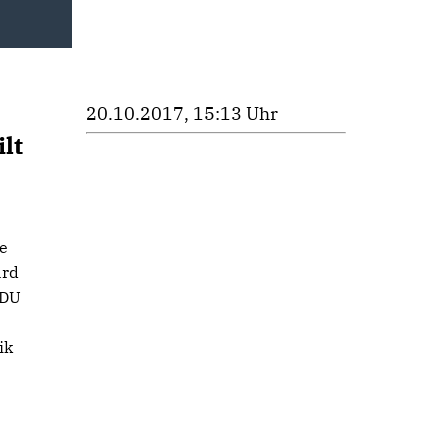
20.10.2017, 15:13 Uhr
lt
he
ard
CDU
ik