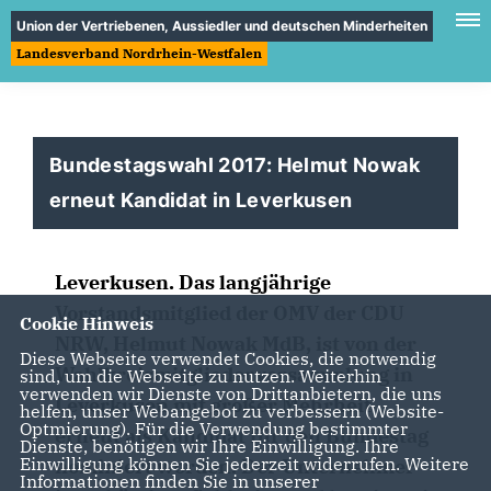
Union der Vertriebenen, Aussiedler und deutschen Minderheiten
Landesverband Nordrhein-Westfalen
Bundestagswahl 2017: Helmut Nowak
erneut Kandidat in Leverkusen
Leverkusen. Das langjährige
Vorstandsmitglied der OMV der CDU
Cookie Hinweis
NRW, Helmut Nowak MdB, ist von der
Diese Webseite verwendet Cookies, die notwendig
Wahlkreismitgliederversammlung in
sind, um die Webseite zu nutzen. Weiterhin
verwenden wir Dienste von Drittanbietern, die uns
Leverkusen mit großer Mehrheit
helfen, unser Webangebot zu verbessern (Website-
Optmierung). Für die Verwendung bestimmter
erneut als Kandidat für den Bundestag
Dienste, benötigen wir Ihre Einwilligung. Ihre
Einwilligung können Sie jederzeit widerrufen. Weitere
nominiert worden. Der Unternehmer
Informationen finden Sie in unserer