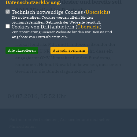
ist gebürtiger Schlesier und bereits seit
Datenschutzerklärung
.
2013 Mitglied im Deutschen
Technisch notwendige Cookies (
Übersicht
)
Die notwendigen Cookies werden allein für den
Bundestag.
ordnungsgemäßen Gebrauch der Webseite benötigt.
Cookies von Drittanbietern (
Übersicht
)
Zur Optimierung unserer Webseite binden wir Dienste und
Angebote von Drittanbietern ein.
Heiko Hendriks MdL und Landesvorsitzender der
Alle akzeptieren
Auswahl speichern
OMV der CDU NRW: „Mich freut es sehr, dass ein
engagierter OMV Mitstreiter für den Bundestag
kandidiert. Helmut Nowak hat bewiesen, dass er ein
Gewinn für die Bundestagsfraktion ist.“
04.07.2016, 15:52 Uhr
Partner der Vertriebenen, Aussiedler und deutschen
Minderheiten