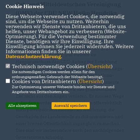
Ost- und Mitteldeutschen Vereinigung
Cookie Hinweis
(OMV) der CDU NRW Heiko Hendriks
Diese Webseite verwendet Cookies, die notwendig
sind, um die Webseite zu nutzen. Weiterhin
MdL:
verwenden wir Dienste von Drittanbietern, die uns
helfen, unser Webangebot zu verbessern (Website-
Optmierung). Für die Verwendung bestimmter
Dienste, benötigen wir Ihre Einwilligung. Ihre
Einwilligung können Sie jederzeit widerrufen. Weitere
Obwohl heute die SPD und die GRÜNEN gegen die
Informationen finden Sie in unserer
Stimmen von CDU, FDP und Piraten im
Datenschutzerklärung
.
Hauptausschuss den CDU-Antrag zur Errichtung
Technisch notwendige Cookies (
Übersicht
)
einer umfassenden und aufklärenden Erinnerungs-
Die notwendigen Cookies werden allein für den
Stätte auf dem Gelände der Landesstelle Unna-
ordnungsgemäßen Gebrauch der Webseite benötigt.
Cookies von Drittanbietern (
Übersicht
)
Massen mit teilweise fadenscheinigen Argumente
Zur Optimierung unserer Webseite binden wir Dienste und
verhindert haben, dürfen wir das grundsätzliche
Angebote von Drittanbietern ein.
Ziel nicht aus den Augen verlieren. Es müssen Wege
gefunden werden, trotz der heutigen offensichtlich
Alle akzeptieren
Auswahl speichern
auch parteipolitisch motivierten Ablehnung, die
Geschichte der Landesstelle zu dokumentieren und
einer breiten Öffentlichkeit zugänglich zu machen.
Dies sind wir insbesondere auch den nachfolgenden
Generationen schuldig.