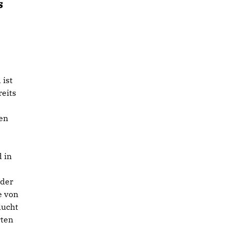
s
 ist
reits
en
 in
 der
e von
lucht
rten