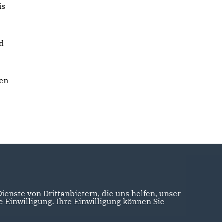
is
d
den
enste von Drittanbietern, die uns helfen, unser
Einwilligung. Ihre Einwilligung können Sie