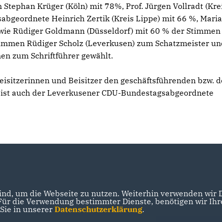
Stephan Krüger (Köln) mit 78%, Prof. Jürgen Vollradt (Kre
bgeordnete Heinrich Zertik (Kreis Lippe) mit 66 %, Maria
owie Rüdiger Goldmann (Düsseldorf) mit 60 % der Stimmen
timmen Rüdiger Scholz (Leverkusen) zum Schatzmeister un
en zum Schriftführer gewählt.
Beisitzerinnen und Beisitzer den geschäftsführenden bzw. 
 ist auch der Leverkusener CDU-Bundestagsabgeordnete
nd, um die Webseite zu nutzen. Weiterhin verwenden wir Di
r die Verwendung bestimmter Dienste, benötigen wir Ihre 
 Sie in unserer
Datenschutzerklärung
.