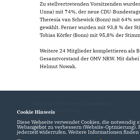
Zu stellvertretenden Vorsitzenden wurden 
Unna) mit 74%, der neue CDU-Bundestagsa
Theresia van Schewick (Bonn) mit 64% s
gewählt. Ferner wurden mit 93,8 % der S
Tobias Körfer (Bonn) mit 95,8% der Stimm
Weitere 24 Mitglieder komplettieren als 
Gesamtvorstand der OMV NRW. Mit dabei
Helmut Nowak.
Partner der Vertriebenen, Aussiedler und
deutschen Minderheiten
Cookie Hinweis
Diese Webseite verwendet Cookies, die notwendig si
Webangebot zu verbessern (Website-Optmierung). Fü
jederzeit widerrufen. Weitere Informationen finden