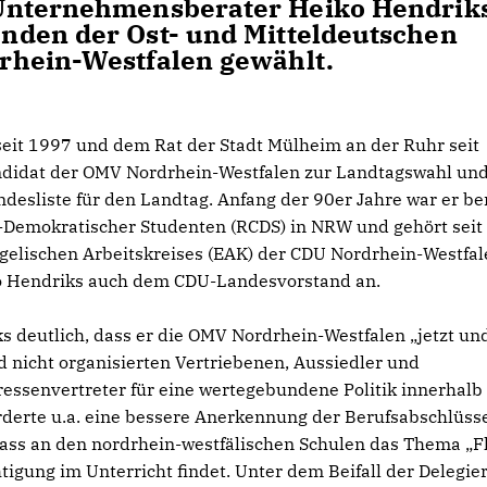
Unternehmensberater Heiko Hendrik
nden der Ost- und Mitteldeutschen
rhein-Westfalen gewählt.
it 1997 und dem Rat der Stadt Mülheim an der Ruhr seit
didat der OMV Nordrhein-Westfalen zur Landtagswahl und
ndesliste für den Landtag. Anfang der 90er Jahre war er be
h-Demokratischer Studenten (RCDS) in NRW und gehört seit
elischen Arbeitskreises (EAK) der CDU Nordrhein-Westfal
iko Hendriks auch dem CDU-Landesvorstand an.
deutlich, dass er die OMV Nordrhein-Westfalen „jetzt und
nd nicht organisierten Vertriebenen, Aussiedler und
ressenvertreter für eine wertegebundene Politik innerhalb
orderte u.a. eine bessere Anerkennung der Berufsabschlüss
dass an den nordrhein-westfälischen Schulen das Thema „F
igung im Unterricht findet. Unter dem Beifall der Delegie