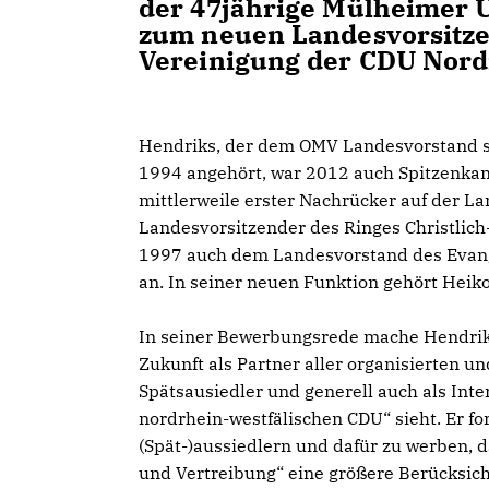
der 47jährige Mülheimer 
zum neuen Landesvorsitze
Vereinigung der CDU Nord
Hendriks, der dem OMV Landesvorstand se
1994 angehört, war 2012 auch Spitzenkan
mittlerweile erster Nachrücker auf der La
Landesvorsitzender des Ringes Christlic
1997 auch dem Landesvorstand des Evang
an. In seiner neuen Funktion gehört He
In seiner Bewerbungsrede mache Hendriks 
Zukunft als Partner aller organisierten u
Spätsausiedler und generell auch als Inte
nordrhein-westfälischen CDU“ sieht. Er f
(Spät-)aussiedlern und dafür zu werben, 
und Vertreibung“ eine größere Berücksicht