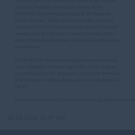
Volksgruppe, dem Bewusstsein ihrer Angehörigen
und dem Verhalten staatlicher Stellen sowie
politischer Entscheidungsträger in der Republik
Polen offenbar." Daher, so Körfer weiter, müssten
deutsche Eltern von den Behörden gezielt ermutigt
werden, ihre Kinder an den vom polnischen Staat
einzurichtenden deutschen Vor- und Grundschulen
anzumelden.
Der Bericht der Sachverständigenkommission kann
unter folgender Adresse abgerufen. Leider liegt er
nur auf Englisch vor. Aussagen, welche die deutsche
Volksgruppe betreffen, finden sich auf den Seiten 26
bis 39:
http://www.coe.int/t/dg4/education/minlang/Report/Evalu
28.02.2012, 16:47 Uhr