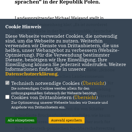
sprachen“ in der Republik Polen.
Landesvorsitzender Michael Weigand stellt in
diesem Zusammenhang klar: „Es ist zuvorderst
Cookie Hinweis
unsere Aufgabe in der Bundesrepublik, deutsche
Diese Webseite verwendet Cookies, die notwendig
Volksgruppen in Europa zu unterstützen.“ Für die
sind, um die Webseite zu nutzen. Weiterhin
Deutschen in Schlesien sei insbesondere
verwenden wir Dienste von Drittanbietern, die uns
helfen, unser Webangebot zu verbessern (Website-
Nordrhein-Westfalen verantwortlich, das eine
Optmierung). Für die Verwendung bestimmter
Partnerschaft zur polnische Wojewoodschaft
Dienste, benötigen wir Ihre Einwilligung. Ihre
Schlesien sowie eine Patenschaft für die
Einwilligung können Sie jederzeit widerrufen. Weitere
Informationen finden Sie in unserer
Landsmannschaft der Oberschlesier habe. „Schöne
Datenschutzerklärung
.
Worte zum oberschlesischen Landesmuseum
reichen nicht aus, man muss schon auch etwas für
Technisch notwendige Cookies (
Übersicht
)
Die notwendigen Cookies werden allein für den
die Oberschlesier tun“, so Weigand in Anspielung
ordnungsgemäßen Gebrauch der Webseite benötigt.
auf jüngste Äußerungen des Kulturstaatssekretärs
Cookies von Drittanbietern (
Übersicht
)
Klaus Schäfer. Gerade die in der Republik Polen
Zur Optimierung unserer Webseite binden wir Dienste und
Angebote von Drittanbietern ein.
lebenden Deutschen könnten die von Schäfer
intendierte Brückenfunktion ausfüllen wie kaum
Alle akzeptieren
Auswahl speichern
jemand anderes. „Dafür muss man aber auch für
ihre im deutsch-polnischen Nachbarschaftsvertrag