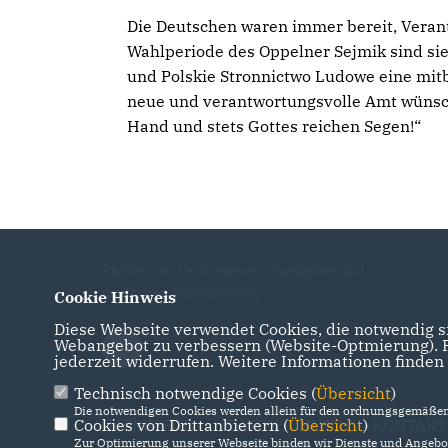
Die Deutschen waren immer bereit, Veran
Wahlperiode des Oppelner Sejmik sind sie
und Polskie Stronnictwo Ludowe eine mitb
neue und verantwortungsvolle Amt wünscht
Hand und stets Gottes reichen Segen!“
Partner der Vertriebenen, Aussiedler und
deutschen Minderheiten
Cookie Hinweis
Diese Webseite verwendet Cookies, die notwendig si
Webangebot zu verbessern (Website-Optmierung). Fü
jederzeit widerrufen. Weitere Informationen finden
Technisch notwendige Cookies (
Übersicht
)
Die notwendigen Cookies werden allein für den ordnungsgemäßen 
Cookies von Drittanbietern (
IMPRESSUM
DATENSCHUTZ
Übersicht
)
KONTAKT
Zur Optimierung unserer Webseite binden wir Dienste und Angebot