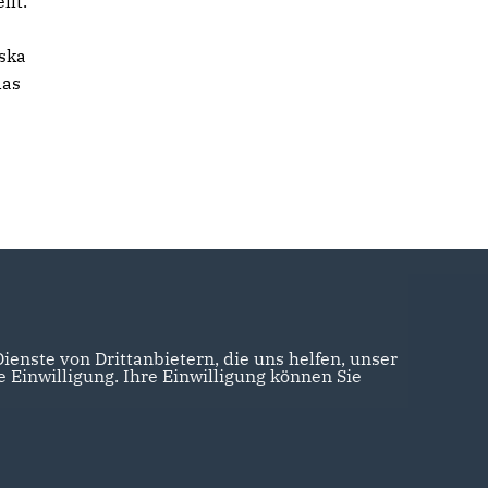
llt.
lska
das
enste von Drittanbietern, die uns helfen, unser
Einwilligung. Ihre Einwilligung können Sie