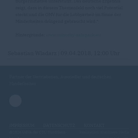
Bürgerinitiative unterstützt. Das deutsche Ergebnis
zeigt, dass in diesem Themenfeld noch viel Potential
steckt und die OMV für die Lobbyarbeit im Sinne der
Minderheiten dringend gebraucht wird.“
Hintergründe:
www.minority-safepack.eu
Sebastian Wladarz | 09.04.2018, 12:00 Uhr
Partner der Vertriebenen, Aussiedler und deutschen
Minderheiten
IMPRESSUM
DATENSCHUTZ
KONTAKT
@2026 UdVA der CDU Nordrhein-
Realisation: Sharkness Media