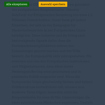
Die OMV der CDU Nordrhein-Westfalen gratuliert
Alle akzeptieren
Auswahl speichern
der europäischen Bürgerinitiative ‚Minority
SafePack‘ zur Erfolgreichen Sammlung von etwa 1,2
Millionen Unterschriften. Unser Dank gilt jedem
Einzelnen, der sich an der Kampagne für
Minderheitenrechte in der Europäischen Union
beteiligt hat. Diese Initiative und ihr Erfolg sind
hervorragende Signale dafür, dass die
Partizipationsmöglichkeiten seitens der
Unionsbürger genutzt werden und der Wille
besteht, die Europapolitik aktiv mitzugestalten. Wir
erwarten nun von den Europäischen Institutionen
und Mitgliedsstaaten, dass diese starke
Meinungsäußerung ernst genommen und in
praktische Politik umgesetzt wird. Wenn die
Europäische Union glaubwürdig bleiben und keinen
Politikverdruss herbeiführen will, müssen nun
konkrete Taten folgen. Immerhin steht die
Bürgerinitiative für etwa 50 Mio. Unionsbürger, die
einer autochthonen Minderheit angehören. Deshalb