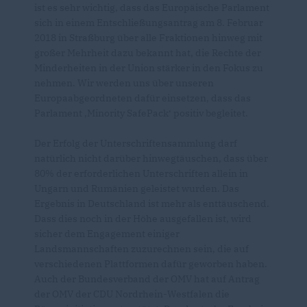
ist es sehr wichtig, dass das Europäische Parlament
sich in einem Entschließungsantrag am 8. Februar
2018 in Straßburg über alle Fraktionen hinweg mit
großer Mehrheit dazu bekannt hat, die Rechte der
Minderheiten in der Union stärker in den Fokus zu
nehmen. Wir werden uns über unseren
Europaabgeordneten dafür einsetzen, dass das
Parlament ‚Minority SafePack‘ positiv begleitet.
Der Erfolg der Unterschriftensammlung darf
natürlich nicht darüber hinwegtäuschen, dass über
80% der erforderlichen Unterschriften allein in
Ungarn und Rumänien geleistet wurden. Das
Ergebnis in Deutschland ist mehr als enttäuschend.
Dass dies noch in der Höhe ausgefallen ist, wird
sicher dem Engagement einiger
Landsmannschaften zuzurechnen sein, die auf
verschiedenen Plattformen dafür geworben haben.
Auch der Bundesverband der OMV hat auf Antrag
der OMV der CDU Nordrhein-Westfalen die