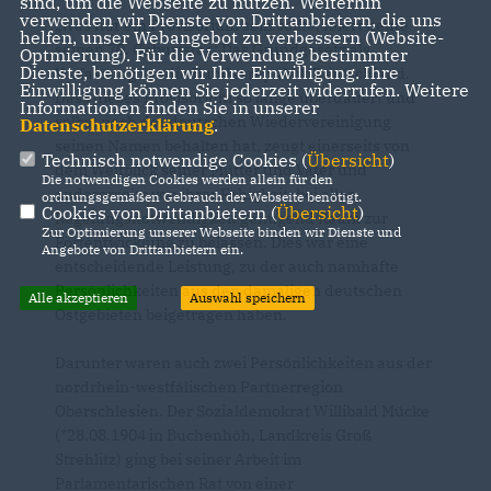
sind, um die Webseite zu nutzen. Weiterhin
verwenden wir Dienste von Drittanbietern, die uns
Was nur ein Provisorium sein sollte, feiert heute
helfen, unser Webangebot zu verbessern (Website-
seinen 70. Geburtstag: Das Grundgesetz als
Optmierung). Für die Verwendung bestimmter
Dienste, benötigen wir Ihre Einwilligung. Ihre
Verfassung für die Bundesrepublik Deutschland.
Einwilligung können Sie jederzeit widerrufen. Weitere
Dass dieses Provisorium so lange überdauert und
Informationen finden Sie in unserer
selbst nach der deutschen Wiedervereinigung
Datenschutzerklärung
.
seinen Namen behalten hat, zeugt einerseits von
Technisch notwendige Cookies (
Übersicht
)
dem Weitblick seiner Mütter und Väter und
Die notwendigen Cookies werden allein für den
andererseits von ihrer Fähigkeit, bei aller
ordnungsgemäßen Gebrauch der Webseite benötigt.
Cookies von Drittanbietern (
Übersicht
)
Regelungsnotwendigkeit genügend Raum zur
Zur Optimierung unserer Webseite binden wir Dienste und
Fortentwicklung zu belassen. Dies war eine
Angebote von Drittanbietern ein.
entscheidende Leistung, zu der auch namhafte
Persönlichkeiten aus den damaligen deutschen
Alle akzeptieren
Auswahl speichern
Ostgebieten beigetragen haben.
Darunter waren auch zwei Persönlichkeiten aus der
nordrhein-westfälischen Partnerregion
Oberschlesien. Der Sozialdemokrat Willibald Mücke
(*28.08.1904 in Buchenhöh, Landkreis Groß
Strehlitz) ging bei seiner Arbeit im
Parlamentarischen Rat von einer