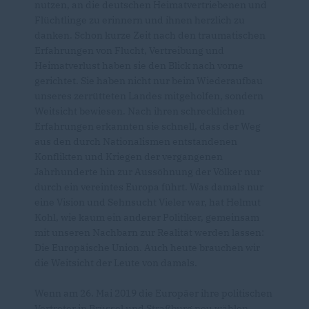
nutzen, an die deutschen Heimatvertriebenen und
Flüchtlinge zu erinnern und ihnen herzlich zu
danken. Schon kurze Zeit nach den traumatischen
Erfahrungen von Flucht, Vertreibung und
Heimatverlust haben sie den Blick nach vorne
gerichtet. Sie haben nicht nur beim Wiederaufbau
unseres zerrütteten Landes mitgeholfen, sondern
Weitsicht bewiesen. Nach ihren schrecklichen
Erfahrungen erkannten sie schnell, dass der Weg
aus den durch Nationalismen entstandenen
Konflikten und Kriegen der vergangenen
Jahrhunderte hin zur Aussöhnung der Völker nur
durch ein vereintes Europa führt. Was damals nur
eine Vision und Sehnsucht Vieler war, hat Helmut
Kohl, wie kaum ein anderer Politiker, gemeinsam
mit unseren Nachbarn zur Realität werden lassen:
Die Europäische Union. Auch heute brauchen wir
die Weitsicht der Leute von damals.
Wenn am 26. Mai 2019 die Europäer ihre politischen
Vertreter in Brüssel und Straßburg neu wählen,