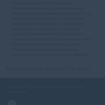
Partnerschaft mit der oberschlesischen
Woiwodschaft Schlesien. Insgesamt stammten
sieben Mitglieder des Parlamentarischen Rates aus
den deutschen Ostprovinzen: 1. Gerhard Kroll
(Breslau, Niederschlesien) 2. Hermann Runge
(Konradsthal, Niederschlesien) 3. Paul Löbe
(Liegnitz, Niederschlesien) 4. Willibald Mücke
(Buchenhöh/Groß Strehlitz, Oberschlesien) 5. Hans-
Christophn Seebohm (Emanuelssegen/Pleß,
Oberschlesien) 6. Rudolf Katz (Falkenburg,
Pommern) 7. Max Reimann (Elbing, Westpreußen)
Sebastian Wladarz | 16.05.2019, 11:46 Uhr
Partner der Vertriebenen, Aussiedler und deutschen
Minderheiten