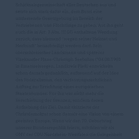
Schicksalsgemeinschaft aller Deutschen aus und
setzte sich stark dafür ein, dem Bund eine
umfassende Gesetzgebung im Bereich der
Vertriebenen und Flüchtlinge zu geben. Auf ihn geht
auch die in Art. 3 Abs. III GG enthaltene Wendung
zurück, dass niemand "wegen seiner Heimat und
Herkunft" benachteiligt werden darf. Sein
oberschlesischer Landsmann und späterer
Vizekanzler Hans-Christoph Seebohm (*04.08.1903
in Emanuelssegen, Landkreis Pleß) entwickelte
schon damals gedanklich, aufbauend auf der Idee
des Föderalismus, den verfassungsrechtlichen
Auftrag zur Errichtung eines europäischen
Staatenbundes. Für ihn war nicht mehr die
Verschiebung der Grenzen, sondern deren
Aufhebung das Ziel. Damit skizzierte der
Christdemokrat schon damals eine Vision von einem
geeinten Europa. Wenn wir den 70. Geburtstag
unserer Bundesrepublik feiern, möchten wir als
OMV der CDU Nordrhein-Westfalen die Gelegenheit