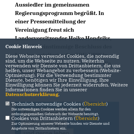
Aussiedler im gemeinsamen
Regierungsprogramm begrüßt. In
einer Pressemitteilung der
Vereinigung freut sich
Landesvorsitzender Heiko Hendriks,
dass der einstimmige Beschluss des
Cookie Hinweis
Landesparteitages der CDU NRW in
Diese Webseite verwendet Cookies, die notwendig
sind, um die Webseite zu nutzen. Weiterhin
Münster nun in die Leitlinien für die
verwenden wir Dienste von Drittanbietern, die uns
helfen, unser Webangebot zu verbessern (Website-
zukünftige Unionspolitik auf
Optmierung). Für die Verwendung bestimmter
Bundesebene eingeflossen ist“.
Dienste, benötigen wir Ihre Einwilligung. Ihre
Einwilligung können Sie jederzeit widerrufen. Weitere
Informationen finden Sie in unserer
Datenschutzerklärung
.
Technisch notwendige Cookies (
Übersicht
)
Die notwendigen Cookies werden allein für den
ordnungsgemäßen Gebrauch der Webseite benötigt.
Cookies von Drittanbietern (
Übersicht
)
Zur Optimierung unserer Webseite binden wir Dienste und
Angebote von Drittanbietern ein.