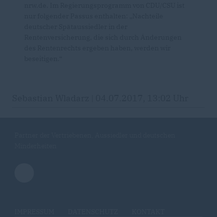
nrw.de. Im Regierungsprogramm von CDU/CSU ist
nur folgender Passus enthalten: „Nachteile
deutscher Spätaussiedler in der
Rentenversicherung, die sich durch Änderungen
des Rentenrechts ergeben haben, werden wir
beseitigen.“
Sebastian Wladarz | 04.07.2017, 13:02 Uhr
Partner der Vertriebenen, Aussiedler und deutschen
Minderheiten
IMPRESSUM
DATENSCHUTZ
KONTAKT