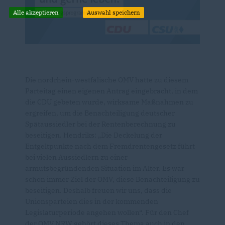
Alle akzeptieren
Auswahl speichern
Die nordrhein-westfälische OMV hatte zu diesem
Parteitag einen eigenen Antrag eingebracht, in dem
die CDU gebeten wurde, wirksame Maßnahmen zu
ergreifen, um die Benachteiligung deutscher
Spätaussiedler bei der Rentenberechnung zu
beseitigen. Hendriks: „Die Deckelung der
Entgeltpunkte nach dem Fremdrentengesetz führt
bei vielen Aussiedlern zu einer
armutsbegründenden Situation im Alter. Es war
schon immer Ziel der OMV, diese Benachteiligung zu
beseitigen. Deshalb freuen wir uns, dass die
Unionsparteien dies in der kommenden
Legislaturperiode angehen wollen“. Für den Chef
der OMV NRW gehört dieses Thema auch in den