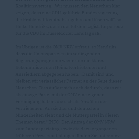
Koalitionsvertrag. „Wir müssen den Menschen klar
zeigen, dass eine CDU-geführte Bundesregierung
die Problematik zeitnah angehen und lösen will“, so
Heiko Hendriks, der in der letzten Legislaturperiode
für die CDU im Düsseldorfer Landtag saß.
Im Übrigen ist die OMV NRW erfreut, so Hendriks,
dass die Unionsparteien im vorliegenden
Regierungsprogramm wiederum ein klares
Bekenntnis zu den Heimatvertriebenen und
Aussiedlern abgegeben haben. „Damit sind und
bleiben wir verlässlicher Partner an der Seite dieser
Menschen. Dies äußert sich auch dadurch, dass wir
als einzige Partei mit der OMV eine eigenen
Vereinigung haben, die sich als Anwältin der
Vertriebenen, Aussiedler und deutschen
Minderheiten sieht und die Mutterpartei in diesen
Themen berät.“ INFO: Den Antrag der OMV NRW
zum Landesparteitag sowie die dazu ergangenen
früheren Pressemitteilungen finden Sie unter omv-