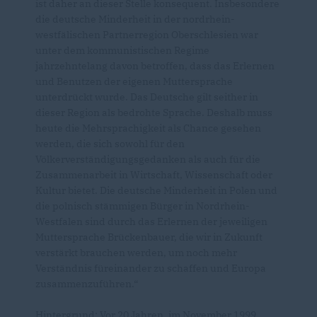
ist daher an dieser Stelle konsequent. Insbesondere
die deutsche Minderheit in der nordrhein-
westfälischen Partnerregion Oberschlesien war
unter dem kommunistischen Regime
jahrzehntelang davon betroffen, dass das Erlernen
und Benutzen der eigenen Muttersprache
unterdrückt wurde. Das Deutsche gilt seither in
dieser Region als bedrohte Sprache. Deshalb muss
heute die Mehrsprachigkeit als Chance gesehen
werden, die sich sowohl für den
Völkerverständigungsgedanken als auch für die
Zusammenarbeit in Wirtschaft, Wissenschaft oder
Kultur bietet. Die deutsche Minderheit in Polen und
die polnisch stämmigen Bürger in Nordrhein-
Westfalen sind durch das Erlernen der jeweiligen
Muttersprache Brückenbauer, die wir in Zukunft
verstärkt brauchen werden, um noch mehr
Verständnis füreinander zu schaffen und Europa
zusammenzuführen.“
Hintergrund: Vor 20 Jahren, im November 1999,