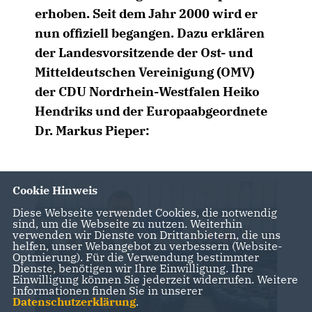
erhoben. Seit dem Jahr 2000 wird er
nun offiziell begangen. Dazu erklären
der Landesvorsitzende der Ost- und
Mitteldeutschen Vereinigung (OMV)
der CDU Nordrhein-Westfalen Heiko
Hendriks und der Europaabgeordnete
Dr. Markus Pieper:
Cookie Hinweis
Diese Webseite verwendet Cookies, die notwendig
sind, um die Webseite zu nutzen. Weiterhin
verwenden wir Dienste von Drittanbietern, die uns
helfen, unser Webangebot zu verbessern (Website-
Optmierung). Für die Verwendung bestimmter
Dienste, benötigen wir Ihre Einwilligung. Ihre
Einwilligung können Sie jederzeit widerrufen. Weitere
Informationen finden Sie in unserer
Datenschutzerklärung
.