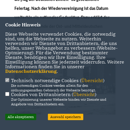
Feiertag. Nach der Wiedervereinigung ist das Datum
weiterhin ein nationaler Gedenktag. Dazu erklärt der
Cookie Hinweis
Landesvorsitzende der Ost- und Mitteldeutschen
Diese Webseite verwendet Cookies, die notwendig
Vereinigung (OMV) der CDU Nordrhein-Westfalen
sind, um die Webseite zu nutzen. Weiterhin
verwenden wir Dienste von Drittanbietern, die uns
Heiko Hendriks:
helfen, unser Webangebot zu verbessern (Website-
Optmierung). Für die Verwendung bestimmter
Dienste, benötigen wir Ihre Einwilligung. Ihre
Einwilligung können Sie jederzeit widerrufen. Weitere
Informationen finden Sie in unserer
Datenschutzerklärung
.
Technisch notwendige Cookies (
Übersicht
)
Die notwendigen Cookies werden allein für den
ordnungsgemäßen Gebrauch der Webseite benötigt.
Cookies von Drittanbietern (
Übersicht
)
Zur Optimierung unserer Webseite binden wir Dienste und
Angebote von Drittanbietern ein.
Alle akzeptieren
Auswahl speichern