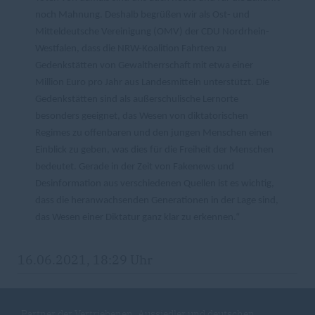
noch Mahnung. Deshalb begrüßen wir als Ost- und
Mitteldeutsche Vereinigung (OMV) der CDU Nordrhein-
Westfalen, dass die NRW-Koalition Fahrten zu
Gedenkstätten von Gewaltherrschaft mit etwa einer
Million Euro pro Jahr aus Landesmitteln unterstützt. Die
Gedenkstätten sind als außerschulische Lernorte
besonders geeignet, das Wesen von diktatorischen
Regimes zu offenbaren und den jungen Menschen einen
Einblick zu geben, was dies für die Freiheit der Menschen
bedeutet. Gerade in der Zeit von Fakenews und
Desinformation aus verschiedenen Quellen ist es wichtig,
dass die heranwachsenden Generationen in der Lage sind,
das Wesen einer Diktatur ganz klar zu erkennen.“
16.06.2021, 18:29 Uhr
Partner der Vertriebenen, Aussiedler und deutschen