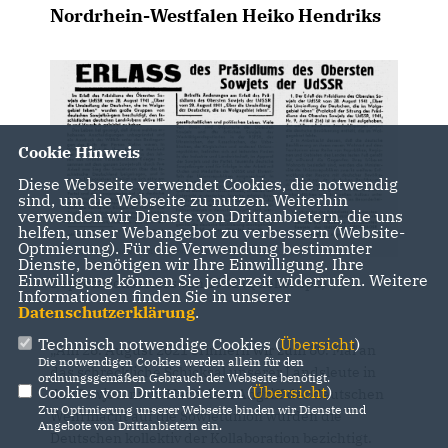
Nordrhein-Westfalen Heiko Hendriks
Cookie Hinweis
Diese Webseite verwendet Cookies, die notwendig
sind, um die Webseite zu nutzen. Weiterhin
verwenden wir Dienste von Drittanbietern, die uns
helfen, unser Webangebot zu verbessern (Website-
Optmierung). Für die Verwendung bestimmter
Dienste, benötigen wir Ihre Einwilligung. Ihre
Einwilligung können Sie jederzeit widerrufen. Weitere
Deprotationserlass von 1941 (Quelle: bpb)
Informationen finden Sie in unserer
Datenschutzerklärung
.
Technisch notwendige Cookies (
Übersicht
)
Am 28. August 2021 erinnern wir zum 80. Mal an
Die notwendigen Cookies werden allein für den
das schreckliche Schicksal unserer Landsleute in
ordnungsgemäßen Gebrauch der Webseite benötigt.
Cookies von Drittanbietern (
Übersicht
)
der Sowjetunion. Nach dem Angriff der deutschen
Zur Optimierung unserer Webseite binden wir Dienste und
Wehrmacht auf die Sowjetunion wurden die
Angebote von Drittanbietern ein.
Deutschen kollektiv der Kollaboration bezichtigt.