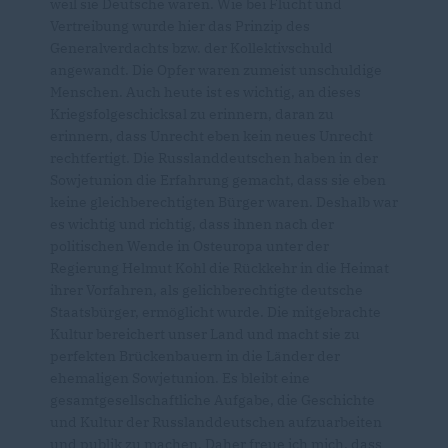
weil sie Deutsche waren. Wie bei Flucht und
Vertreibung wurde hier das Prinzip des
Generalverdachts bzw. der Kollektivschuld
angewandt. Die Opfer waren zumeist unschuldige
Menschen. Auch heute ist es wichtig, an dieses
Kriegsfolgeschicksal zu erinnern, daran zu
erinnern, dass Unrecht eben kein neues Unrecht
rechtfertigt. Die Russlanddeutschen haben in der
Sowjetunion die Erfahrung gemacht, dass sie eben
keine gleichberechtigten Bürger waren. Deshalb war
es wichtig und richtig, dass ihnen nach der
politischen Wende in Osteuropa unter der
Regierung Helmut Kohl die Rückkehr in die Heimat
ihrer Vorfahren, als gelichberechtigte deutsche
Staatsbürger, ermöglicht wurde. Die mitgebrachte
Kultur bereichert unser Land und macht sie zu
perfekten Brückenbauern in die Länder der
ehemaligen Sowjetunion. Es bleibt eine
gesamtgesellschaftliche Aufgabe, die Geschichte
und Kultur der Russlanddeutschen aufzuarbeiten
und publik zu machen. Daher freue ich mich, dass