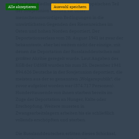
Aus ihren Siedlungsgebieten im europäischen Teil
Alle akzeptieren
Auswahl speichern
der Sowjetunion wurden sie unter
menschenunwürdigen Bedingungen in die
unwirtlichsten Gegenden des Riesenreiches im
Osten und hohen Norden deportiert. Der
Deportationserlass vom 28. August 1941 ist zwar der
bekannteste, aber bei weitem nicht der einzige, mit
denen die Deportation der Russlanddeutschen mit
größter Akribie geregelt wurde. Laut Angaben des
KGB der UdSSR wurden bis zum 25. Dezember 1941
894.626 Deutsche in der Sowjetunion deportiert, die
meisten aus der so genannten „Wolgarepublik“, die
zuvor aufgelöst worden war (374.717 Personen).
Hunderttausende von ihnen starben bereits im
Zuge der Deportation an Hunger, Kälte oder
Erschöpfung. Weitere mussten in
Zwangsarbeitslagern arbeiten bis sie schließlich
vollends erschöpften und starben.
Die Russlanddeutschen erlitten dieses Schicksal,