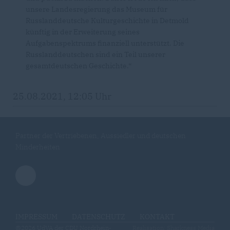
unsere Landesregierung das Museum für
Russlanddeutsche Kulturgeschichte in Detmold
künftig in der Erweiterung seines
Aufgabenspektrums finanziell unterstützt. Die
Russlanddeutschen sind ein Teil unserer
gesamtdeutschen Geschichte.“
25.08.2021, 12:05 Uhr
Partner der Vertriebenen, Aussiedler und deutschen
Minderheiten
IMPRESSUM
DATENSCHUTZ
KONTAKT
@2026 UdVA der CDU Nordrhein-
Realisation: Sharkness Media